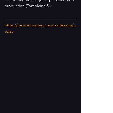
production (Tomblaine 54). 
https://pezizecompagnie.wixsite.com/p
ezize