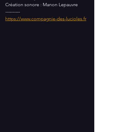
Création sonore : Manon Lepauvre
----------
https://www.compagnie-des-lucioles.fr