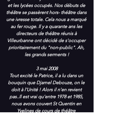
et les lycées occupés. Nos débuts de 
théâtre se passèrent hors- théâtre dans 
une ivresse totale. Cela nous a marqué 
au fer rouge. Il y a quarante ans les 
directeurs de théâtre réunis à 
Villeurbanne ont décidé de s'occuper 
prioritairement du "non-public". Ah, 
les grands serments !
3 mai 2008
Tout excité le Patrice, il a lu dans un 
bouquin que Djamel Debouze, on le 
doit à l'Unité ! Alors il n'en revient 
pas..Il est vrai qu'entre 1978 et 1985, 
nous avons couvert St Quentin en 
Yvelines de cours de théâtre 
d'improvisation et qu'un gamin de 
Trappes s'y est inscrit et a été suivi par 