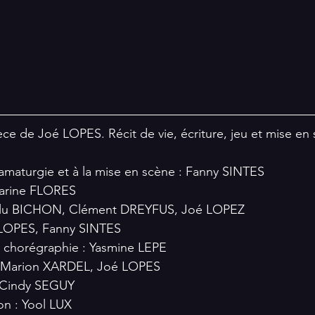
ce de Joé LOPES. Récit de vie, écriture, jeu et mise en 
ramaturgie et à la mise en scène : Fanny SINTES
Marine FLORES
Lulu BICHON, Clément DREYFUS, Joé LOPEZ
 LOPES, Fanny SINTES
a chorégraphie : Yasmine LEPE
: Marion XARDEL, Joé LOPES
: Cindy SEGUY
on : Yool LUX