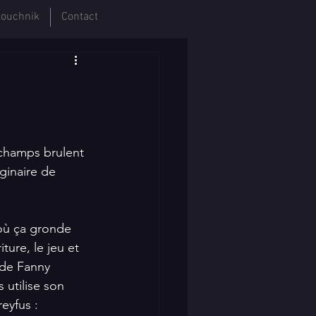
ouchnik
Contact
champs brulent 
inaire de 
où ça gronde 
ure, le jeu et 
 de Fanny 
utilise son 
eyfus : 