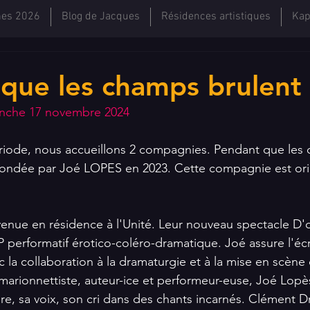
hes 2026
Blog de Jacques
Résidences artistiques
Kap
que les champs brulent
anche 17 novembre 2024
iode, nous accueillons 2 compagnies. Pendant que les 
ondée par Joé LOPES en 2023. Cette compagnie est orig
venue en résidence à l'Unité. Leur nouveau spectacle D'
performatif érotico-coléro-dramatique. Joé assure l'écrit
c la collaboration à la dramaturgie et à la mise en scène
arionnettiste, auteur-ice et performeur-euse, Joé Lopès 
ire, sa voix, son cri dans des chants incarnés. Clément Dr