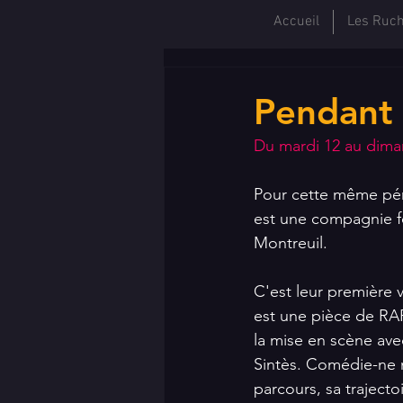
Accueil
Les Ruc
Pendant 
Du mardi 12 au dim
Pour cette même pér
est une compagnie f
Montreuil.
C'est leur première 
est une pièce de RAP 
la mise en scène ave
Sintès. Comédie-ne m
parcours, sa trajecto