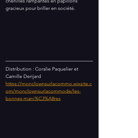
chenilles rampantes en papillons 
gracieux pour briller en société.
Distribution : Coralie Paquelier et 
Camille Derijard
https://monclownsurlacommo.wixsite.c
om/monclownsurlacommode/les-
bonnes-mani%C3%A8res