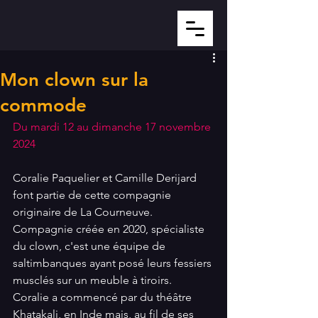
Mon clown sur la
commode
Du mardi 12 au dimanche 17 novembre 
2024
Coralie Paquelier et Camille Derijard 
font partie de cette compagnie 
originaire de La Courneuve.
Compagnie créée en 2020, spécialiste 
du clown, c'est une équipe de 
saltimbanques ayant posé leurs fessiers 
musclés sur un meuble à tiroirs.
Coralie a commencé par du théâtre 
Khatakali, en Inde mais, au fil de ses 