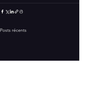
Posts récents
Compagnie Itiné