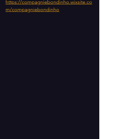
https://compagniebondinho.wixsite.co
m/compagniebondinho