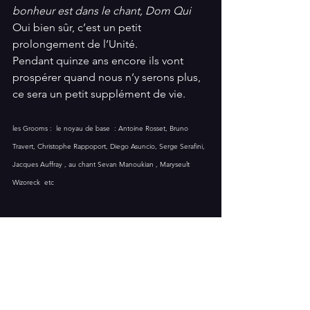
bonheur est dans le chant,
Dom Qui
Oui bien sûr, c’est un petit 
prolongement de l’Unité.
Pendant quinze ans encore ils vont 
prospérer quand nous n’y serons plus, 
ce sera un petit supplément de vie.
les Grooms :  le noyau de base  : Antoine Rosset, Bruno 
Travert, Christophe Rappoport, Diego Asuncio, Serge Serafini, 
Jacques Auffray , au chant Sevan Manoukian , Maryseult 
Wizoreck  etc