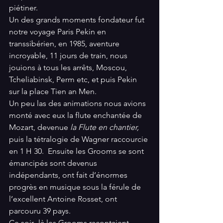
piétiner.
Un des grands moments fondateur fut 
notre voyage Paris Pekin en 
transsibérien, en 1985, aventure 
incroyable, 11 jours de train, nous 
jouions à tous les arrêts, Moscou, 
Tcheliabinsk, Perm etc, et puis Pekin 
sur la place Tien an Men.
Un peu las des animations nous avions 
monté avec eux la flute enchantée de 
Mozart, devenue 
la Flute en chantier,
puis la tétralogie de Wagner raccourcie 
en 1 H 30.  Ensuite les Grooms se sont 
émancipés sont devenus 
indépendants, ont fait d’énormes 
progrès en musique sous la férule de 
l’excellent Antoine Rosset, ont 
parcouru 39 pays.
Ce soir -là les Grooms racontaient 