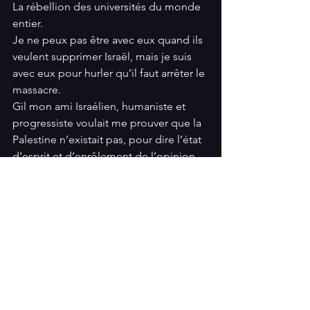
La rébellion des universités du monde  
entier.
Je ne peux pas être avec eux quand ils 
veulent supprimer Israël, mais je suis 
avec eux pour hurler qu’il faut arrêter le 
massacre.
Gil mon ami Israélien, humaniste et 
progressiste voulait me prouver que la 
Palestine n’existait pas, pour dire l’état 
d’esprit et d’enrôlement de l’opinion 
israélienne,
Mais s’ils réussissaient à faire bouger 
Biden, je serai content, parce que sans 
l’aide de Biden, il n’y a plus de Tsahal.
je crois à cette mobilisation irritante.
J’ai été en Israël plusieurs fois. J’ai été 
surpris par bon nombre d’endroits où 
Juifs et Arabes vivent ensemble et se 
côtoient.  On oublie toujours de dire 