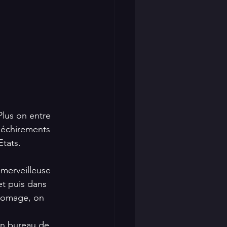
Plus on entre 
 déchirements 
Etats.
 merveilleuse 
et puis dans 
fromage, on 
on bureau de 