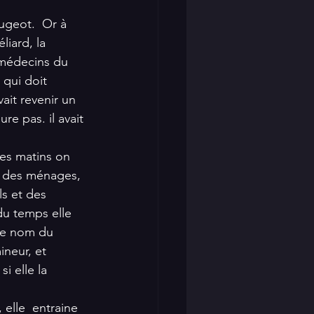
eugeot.  Or à 
liard, la 
 médecins du 
 qui doit 
ait revenir un 
re pas. il avait 
les matins on 
t des ménages, 
ls et des 
du temps elle 
 le nom du 
ineur, et 
i elle la 
 elle  entraine 