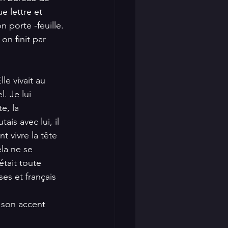
e lettre et 
 porte -feuille.
on finit par 
e vivait au 
. Je lui 
e, la 
is avec lui, il 
t vivre la tête 
la ne se 
était toute 
ses et français 
h son accent 