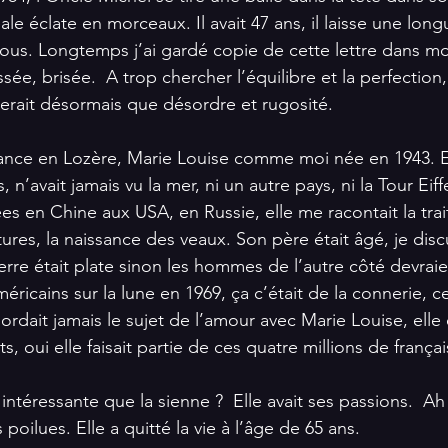
ale éclate en morceaux. Il avait 47 ans, il laisse une longu
ous. Longtemps j’ai gardé copie de cette lettre dans mon
sée, brisée.  A trop chercher l’équilibre et la perfection, 
 serait désormais que désordre et rugosité.
ance en Lozère, Marie Louise comme moi née en 1943. Ell
n’avait jamais vu la mer, ni un autre pays, ni la Tour Eiffel
s en Chine aux USA, en Russie, elle me racontait la trait
res, la naissance des veaux. Son père était âgé, je discuta
erre était plate sinon les hommes de l’autre côté devraien
ricains sur la lune en 1969, ça c’était de la connerie, ce
rdait jamais le sujet de l’amour avec Marie Louise, elle 
, oui elle faisait partie de ces quatre millions de françai
s intéressante que la sienne ?  Elle avait ses passions.  A
poilues. Elle a quitté la vie à l’âge de 65 ans.