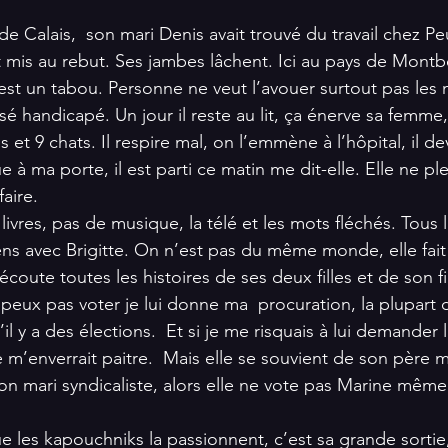
 de Calais,  son mari Denis avait trouvé du travail chez P
st mis au rebut. Ses jambes lâchent. Ici au pays de Montbé
l est un tabou. Personne ne veut l’avouer surtout pas les
ssé handicapé. Un jour il reste au lit, ça énerve sa femme,
 et 9 chats. Il respire mal, on l’emmène à l’hôpital, il dev
 à ma porte, il est parti ce matin me dit-elle. Elle ne pleu
faire.
livres, pas de musique, la télé et les mots fléchés. Tous 
ns avec Brigitte. On n’est pas du même monde, elle fai
’écoute toutes les histoires de ses deux filles et de son fi
 peux pas voter je lui donne ma  procuration, la plupart 
l y a des élections.  Et si je me risquais à lui demander
e m’enverrait paitre.  Mais elle se souvient de son père m
 mari syndicaliste, alors elle ne vote pas Marine même s
que les kapouchniks la passionnent, c’est sa grande sortie,