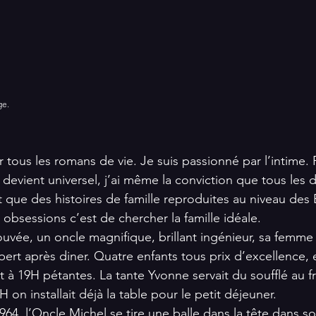
ge.
 tous les romans de vie. Je suis passionné par l’intime. 
 devient universel, j’ai même la conviction que tous les
 que des histoires de famille reproduites au niveau des 
bsessions c’est de chercher la famille idéale.
ouvée, un oncle magnifique, brillant ingénieur, sa femme
ert après diner. Quatre enfants tous prix d’excellence, 
it à 19H pétantes. La tante Yvonne servait du soufflé au 
H on installait déjà la table pour le petit déjeuner.
64, l’Oncle Michel se tire une balle dans la tête dans s