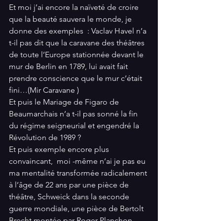
Et moi j’ai encore la naïveté de croire 
que la beauté sauvera le monde, je 
donne des exemples  : Vaclav Havel n’a 
t-il pas dit que la caravane des théâtres 
de toute l’Europe stationnée devant le 
mur de Berlin en 1789, lui avait fait 
prendre conscience que le mur c’était 
fini…(Mir Caravane )  
Et puis le Mariage de Figaro de 
Beaumarchais n’a t-il pas sonné la fin 
du régime seigneurial et engendré la 
Révolution de 1989 ? 
Et puis exemple encore plus 
convaincant,  moi -même n’ai je pas eu 
ma mentalité transformée radicalement 
à l’âge de 22 ans par une pièce de 
théâtre, Schweick dans la seconde 
guerre mondiale, une pièce de Bertolt 
Brecht montée par Roger Planchon. 