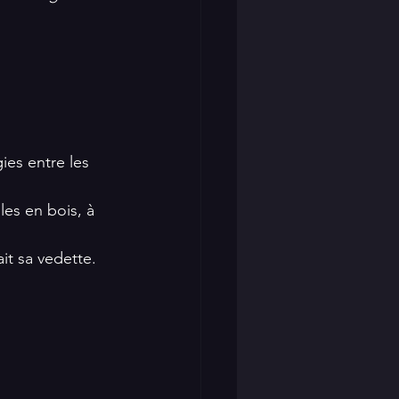
ies entre les 
es en bois, à 
it sa vedette.  
 