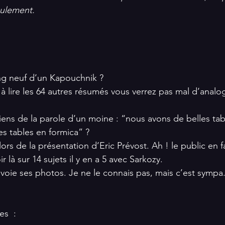
eulement. 
ang neuf d’un Kapouchnik ? 
 lire les 64 autres résumés vous verrez pas mal d’analog
iens de la parole d’un moine : “nous avons de belles tabl
es tables en formica” ?  
ors de la présentation d’Eric Prévost. Ah ! le public en fa
r là sur 14 sujets il y en a 5 avec Sarkozy. 
nvoie ses photos. Je ne le connais pas, mais c’est sympa.
s  : 