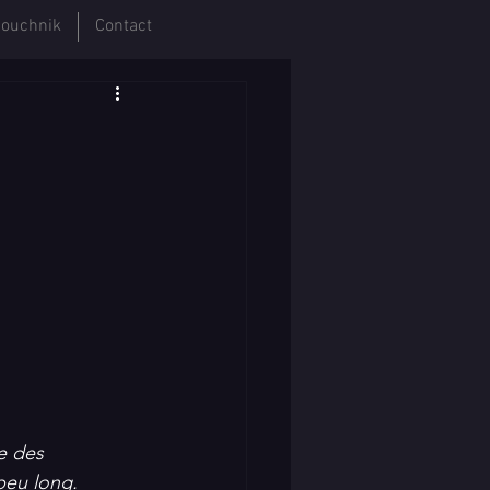
ouchnik
Contact
e des 
peu long. 