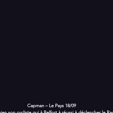
Capman – Le Pays 18/09
ien son cycliste qui à Belfort à réussi à déclencher le R