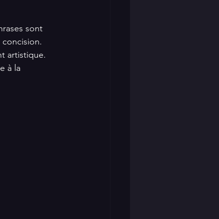
hrases sont 
 concision. 
 artistique. 
 à la 