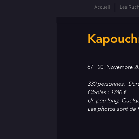
Accueil
Les Ruc
Kapouchn
67   20  Novembre 2
330 personnes.  Duré
Oboles : 1740 €
Un peu long, Quelque
Les photos sont de P