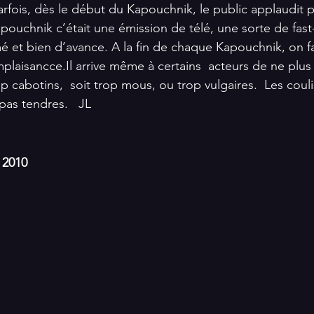
Parfois, dès le début du Kapouchnik, le public applaudit 
pouchnik c’était une émission de télé, une sorte de fast-
 et bien d’avance. A la fin de chaque Kapouchnik, on fa
plaisancce.Il arrive même à certains  acteurs de ne plus ê
rop cabotins,  soit trop mous, ou trop vulgaires.  Les coul
as tendres.   JL
2010 