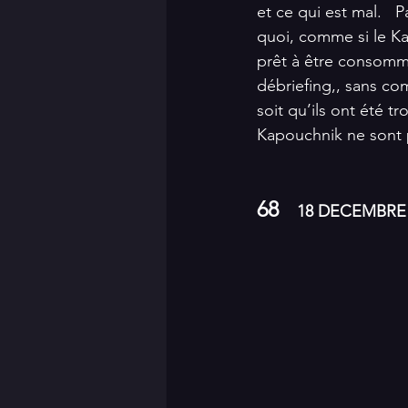
et ce qui est mal.   
quoi, comme si le Ka
prêt à être consommé
débriefing,, sans com
soit qu’ils ont été t
Kapouchnik ne sont p
68
    18 DECEMBRE 