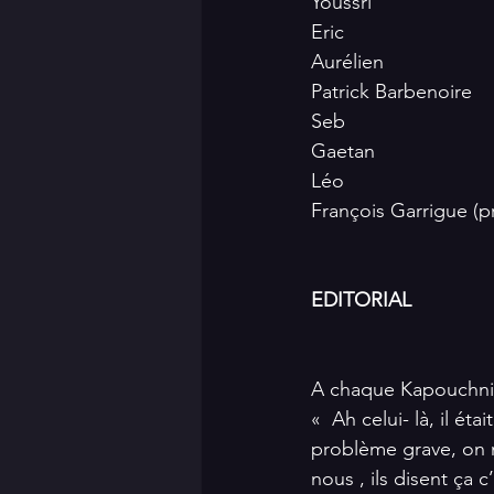
Youssri
Eric
Aurélien
Patrick Barbenoire
Seb
Gaetan
Léo
François Garrigue (p
EDITORIAL
A chaque Kapouchnik,
«  Ah celui- là, il éta
problème grave, on n
nous , ils disent ça c