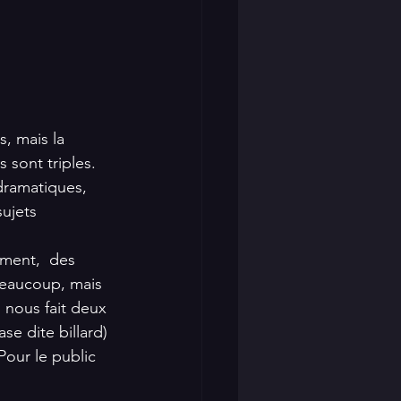
 sont triples. 
dramatiques, 
ujets 
ement,  des 
 beaucoup, mais 
 nous fait deux 
e dite billard) 
Pour le public 