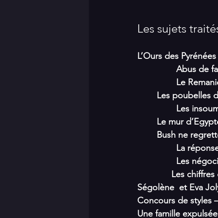
Les sujets traité
L’Ours des Pyrénées
 		Abus de 
  		Le Rema
 	Les poubelles
 		Les ins
 	Le mur d’Egypt
 	Bush ne regret
  		La répo
 		Les négo
	      Les chiffr
Concours de styles –
Une famille expulsée 