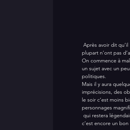
 Après avoir dit qu’il n’y avait pas de sujets, on se retrouve avec trop de sujets, mais la 
plupart n’ont pas d’a
On commence à maîtri
un sujet avec un peu
politiques. 
Mais il y aura quelqu
imprécisions, des obs
le soir c’est moins b
personnages magnifiq
 qui restera légendai
c’est encore un bon