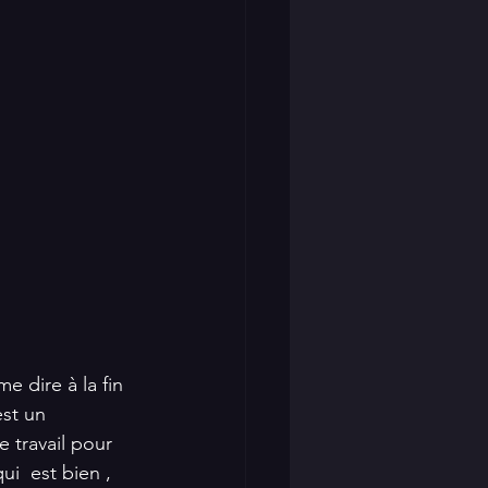
 dire à la fin 
est un 
 travail pour 
ui  est bien , 