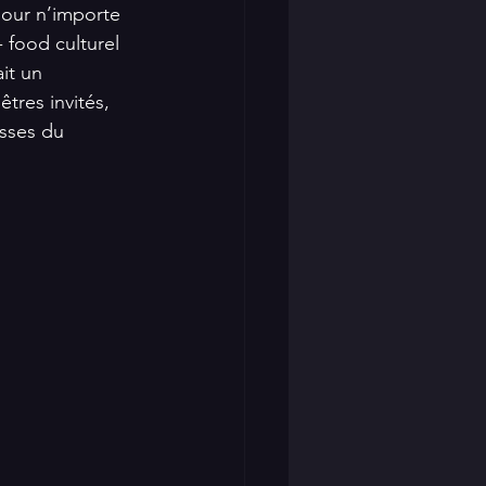
pour n’importe 
 food culturel 
it un 
tres invités, 
isses du 