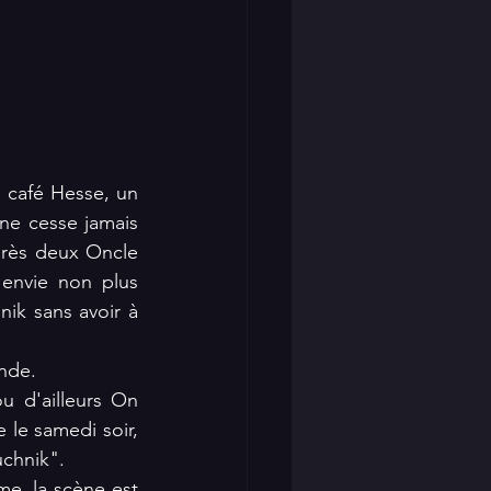
 café Hesse, un 
ne cesse jamais 
près deux Oncle 
envie non plus 
ik sans avoir à 
nde.
u d'ailleurs On 
 le samedi soir, 
uchnik".
, la scène est 