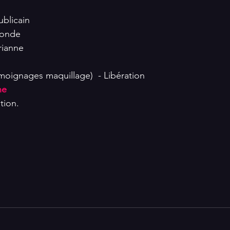
ublicain
Monde
rianne
moignages maquillage)  - Libération
ne
ation.