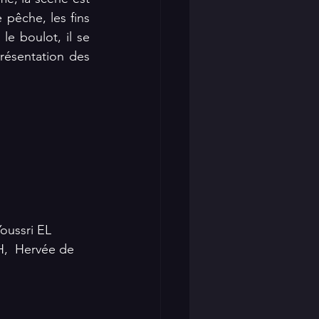
êche, les fins 
le boulot, il se 
ésentation des 
ussri EL 
,  Hervée de 