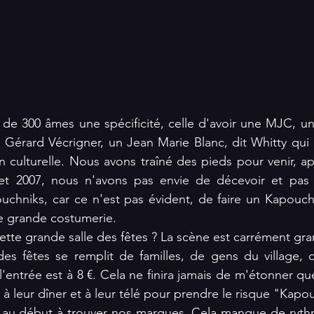
ge de 300 âmes une spécificité, celle d'avoir une MJC, un
, Gérard Vécrigner, un Jean Marie Blanc, dit Whitty qui 
ion culturelle. Nous avons traîné des pieds pour venir, a
llet 2007, nous n'avons pas envie de décevoir et pas 
chniks, car ce n'est pas évident, de faire un Kapouchn
e grande costumerie.
te grande salle des fêtes ? La scène est carrément gra
 des fêtes se remplit de familles, de gens du village, o
l'entrée est à 8 €. Cela ne finira jamais de m'étonner que
 à leur dîner et à leur télé pour prendre le risque "Kapo
au début à trouver nos marques. Cela manque de rythme