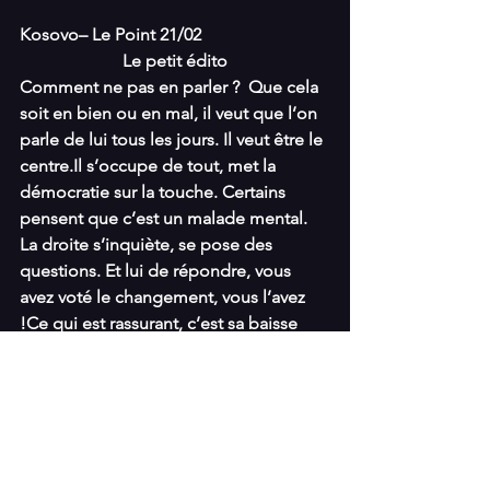
Kosovo– Le Point 21/02
Le petit édito
Comment ne pas en parler ?  Que cela 
soit en bien ou en mal, il veut que l’on 
parle de lui tous les jours. Il veut être le 
centre.Il s’occupe de tout, met la 
démocratie sur la touche. Certains 
pensent que c’est un malade mental. 
La droite s’inquiète, se pose des 
questions. Et lui de répondre, vous 
avez voté le changement, vous l’avez 
!Ce qui est rassurant, c’est sa baisse 
vertigineuse dans les sondages. Le 
peuple n’est jamais complètement 
idiot. Et nous, on parlera de tout ça. 
Obligé. (JL)
On termine entre nous par 