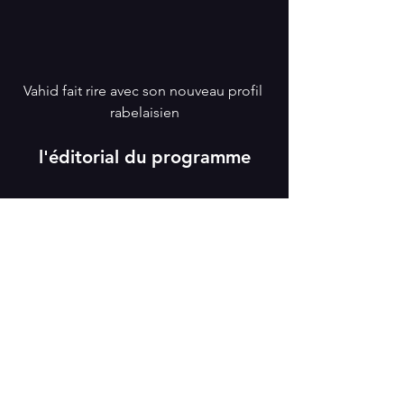
Vahid fait rire avec son nouveau profil 
rabelaisien
l'éditorial du programme
Démonter le Sarkozysme,  un sacré 
chantier. Parce qu’il n’y a pas photo, 
l’exercice du pouvoir connaît une vraie 
révolution. Star hollywoodienne selon 
Lipovetski, (article du Monde) , analyse 
fouillée de Truong  sur 
l’art du  story 
telling
 dans la revue Philosophie.  Le 
PS n’est pas mort du tout, mais 
cherche en vain la réplique, car les 
règles du jeu ont changé.  