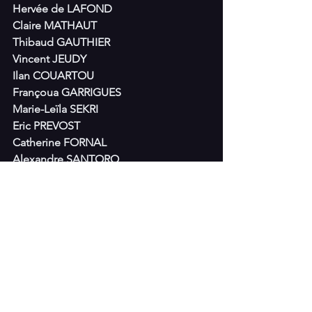
Hervée de LAFOND
Claire MATHAUT
Thibaud GAUTHIER
Vincent JEUDY
Ilan COUARTOU
Françoua GARRIGUES
Marie-Leïla SEKRI
Eric PREVOST
Catherine FORNAL
Alexandre SANTORO
Youssri El YAAKOUBI
Sébastien DEC
Cécile DALLIER
Régie :
Clément DREYFUS
Sans oublier l’aide précieuse de