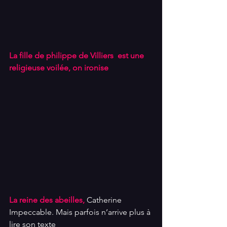
La fille de philippe de Villiers  est une 
religieuse voilée, on ironise
La reine des abeilles,
 Catherine 
Impeccable. Mais parfois n’arrive plus à 
lire son texte