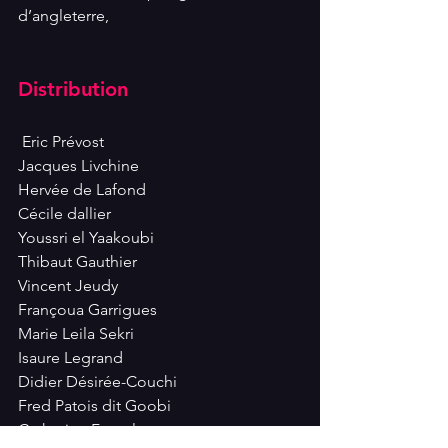
d’angleterre,
Distribution
 Eric Prévost 
Jacques Livchine 
Hervée de Lafond 
Cécile dallier 
Youssri el Yaakoubi 
Thibaut Gauthier 
Vincent Jeudy
Françoua Garrigues 
Marie Leila Sekri
Isaure Legrand 
Didier Désirée-Couchi
Fred Patois dit Goobi 
Ctaherine Fornal 