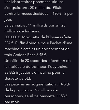
Les laboratoires pharmaceutiques 
s'engraissent . 30 milliards.  Pilule 
contre la muscoviscidose  : 180 € . 3 par 
jour.
Le cannabis : 11 milliards par an, 23 
millions de fumeurs.
300 000 €  Moquette de l'Elysée refaite. 
334 €  Ruffin épinglé pour l'achat d'une 
machine à café et un abonnement de 
train Amiens Paris à 45 €.
Un câlin de 20 secondes, sécrétion de 
la molécule du bonheur, l'ocytocine.
38 882 injections d'insuline pour le 
diabète de SEB.
Les pauvres en augmentation : 14,5 % 
de la population, 9 millions de 
personnes, seuil de pauvreté  1158 € 
par mois.
60 soldats israéliens tué dans la 