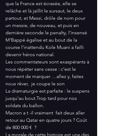
que la France est écrasée, elle se 
relâche et là jaillit le sursaut, le deux 
partout, et Messi, drôle de nom pour 
un messie, de nouveau, et puis en 
dernière seconde le penalty, l’insensé 
M’Bappé égalise et au bout de la 
course l’inattendu Kole Muani a failli 
devenir héros national. 
Les commentateurs sont exaspérants à 
nous répéter sans cesse : c’est le 
moment de marquer …allez y, faites 
nous rêver,  je coupe le son 
La dramaturgie est parfaite : le suspens 
jusqu’au bout.Trop tard pour nos 
soldats du ballon.
Macron a t -il vraiment  fait deux aller 
retour au Qatar en quatre jours ? Coût 
de 800 000 €  ? 
La morale de cette histoire est une des 