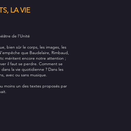
S, LA VIE
.
éâtre de l’Unité
ue, bien sûr le corps, les images, les
. N’empêche que Baudelaire, Rimbaud,
tc méritent encore notre attention ;
uver il faut se perdre. Comment se
er dans la vie quotidienne ? Dans les
ons, avec ou sans musique.
au moins un des textes proposés par
ait.