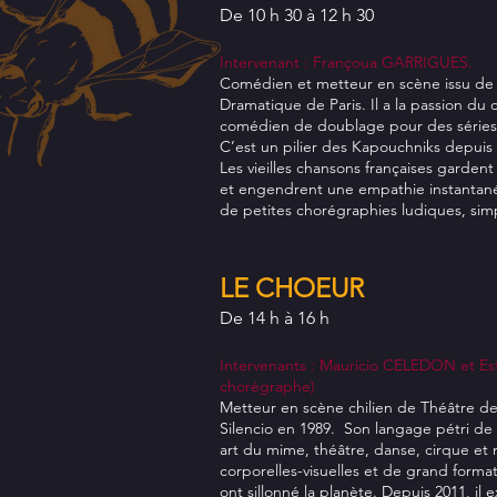
De 10 h 30 à 12 h 30
Intervenant : Françoua GARRIGUES.
Comédien et metteur en scène issu de 
Dramatique de Paris. Il a la passion du c
comédien de doublage pour des séries t
C’est un pilier des Kapouchniks depuis 
Les vieilles chansons françaises gardent
et engendrent une empathie instantan
de petites chorégraphies ludiques, simp
LE CHOEUR
De 14 h à 16 h
Intervenants : Mauricio CELEDON et Est
chorégraphe)
Metteur en scène chilien de Théâtre de 
Silencio en 1989. Son langage pétri de
art du mime, théâtre, danse, cirque et 
corporelles-visuelles et de grand form
ont sillonné la planète. Depuis 2011, il