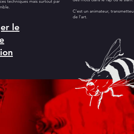
uces techniques mais surtout par
emble.
C’est un animateur, transmetteu
de l’art.
er le
e
tion