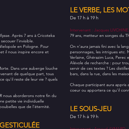
LE VERBE, LES MOT
De 17 h à 19 h
Intervenant : Jacques LIVCHINE
lysse. Après 7 ans à Cricoteka
79 ans, metteur en songes du Th
secouer l’invisible.
Wielopole en Pologne. Pour
On n’aura jamais fini avec la lang
et il nous inspire encore et
personnages, les intrigues etc
Verlaine, Ghérazim Luca, Perec e
Alévole de recherche : pour tro
 Morte. Dans une auberge louche
servir de ces textes ? Les distill
evenant de quelque part, tous
bars, dans la rue, dans les mais
e qu’il reste de leur vie ? quels
Chaque participant aura appris 
coeur ou apportera ce qu’il conn
R nous aborderons notre fin du
re petite vie individuelle
oubelles que de l’éternité.
LE SOUS-JEU
De 17 h à 19 h
GESTICULÉE
Intervenant : Arnaud AYMARD.