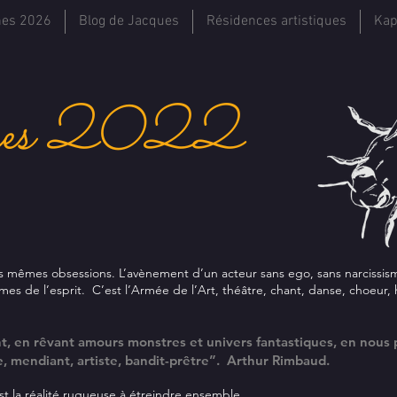
hes 2026
Blog de Jacques
Résidences artistiques
Kap
hes 2022
es mêmes obsessions. L’avènement d’un acteur sans ego, sans narcissism
es de l’esprit. C’est l’Armée de l’Art, théâtre, chant, danse, choeur, hu
, en rêvant amours monstres et univers fantastiques, en nous p
 mendiant, artiste, bandit-prêtre”. Arthur Rimbaud.
st la réalité rugueuse à étreindre ensemble.