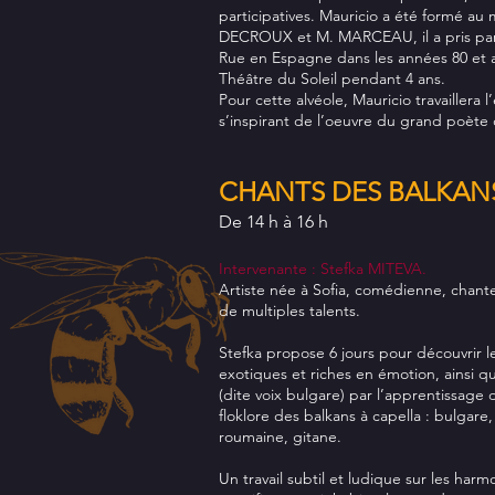
participatives. Mauricio a été formé a
DECROUX et M. MARCEAU, il a pris pa
Rue en Espagne dans les années 80 et 
Théâtre du Soleil pendant 4 ans.
Pour cette alvéole, Mauricio travaillera 
s’inspirant de l’oeuvre du grand poète 
CHANTS DES BALKAN
De 14 h à 16 h
Intervenante : Stefka MITEVA.
Artiste née à Sofia, comédienne, chante
de multiples talents.
Stefka propose 6 jours pour découvrir l
exotiques et riches en émotion, ainsi q
(dite voix bulgare) par l’apprentissage
floklore des balkans à capella : bulgar
roumaine, gitane.
Un travail subtil et ludique sur les har