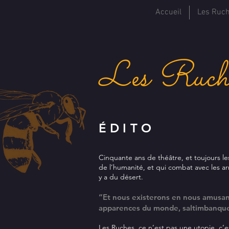
Accueil
Les Ruc
Les Ruc
ÉDITO
Cinquante ans de théâtre, et toujours l
de l’humanité, et qui combat avec les arm
y a du désert.
“Et nous existerons en nous amusant
apparences du monde, saltimbanque,
Les Ruches, ce n’est pas une utopie, c’e