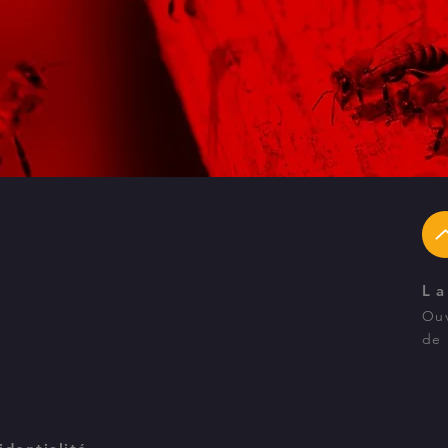
L
Ouv
de 