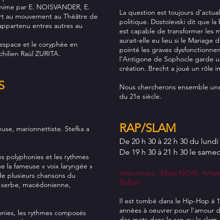
u mime par E. NOISVANDER, E.
La question est toujours d’actual
rt au mouvement au Théâtre de
politique. Dostoïevski dit que l
appartenu entres autres au
est capable de transformer les me
aurait-elle eu lieu si le Mariage
l’espace et le coryphée en
pointé les graves dysfonctionnem
chilien Raúl ZURITA.
l’Antigone de Sophocle garde un
création. Brecht a joué un rôle 
S
Nous chercherons ensemble une 
du 21e siècle.
RAP/SLAM
use, marionnettiste. Stefka a
De 20 h 30 à 22 h 30 du lund
De 19 h 30 à 21 h 30 le samed
es polyphonies et les rythmes
ue la fameuse « voix laryngée »
Intervenant : Mista NOVE. Artiste
 de plusieurs chansons du
Belfort.
e, serbe, macédonienne,
Il est tombé dans le Hip-Hop à 14
années à oeuvrer pour l’amour des
monies, les rythmes composés
des mots dans le rap ou le slam.