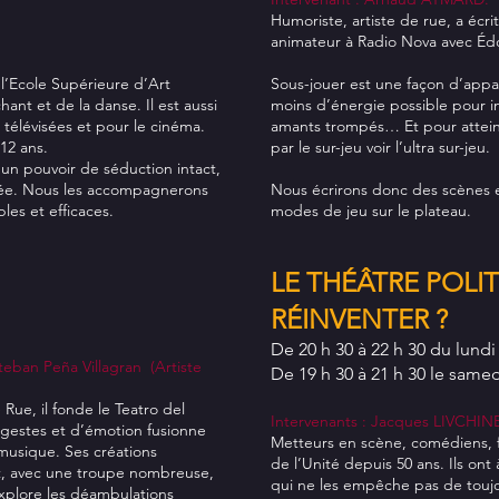
Humoriste, artiste de rue, a écr
animateur à Radio Nova avec É
l’Ecole Supérieure d’Art
Sous-jouer est une façon d’appar
hant et de la danse. Il est aussi
moins d’énergie possible pour in
élévisées et pour le cinéma.
amants trompés… Et pour atteind
12 ans.
par le sur-jeu voir l’ultra sur-jeu.
 un pouvoir de séduction intact,
ée. Nous les accompagnerons
Nous écrirons donc des scènes e
les et efficaces.
modes de jeu sur le plateau.
LE THÉÂTRE POLIT
RÉINVENTER ?
De 20 h 30 à 22 h 30 du lund
eban Peña Villagran (Artiste
De 19 h 30 à 21 h 30 le samed
Rue, il fonde le Teatro del
Intervenants : Jacques LIVCHI
 gestes et d’émotion fusionne
Metteurs en scène, comédiens, fo
musique. Ses créations
de l’Unité depuis 50 ans. Ils ont
at, avec une troupe nombreuse,
qui ne les empêche pas de toujo
 explore les déambulations