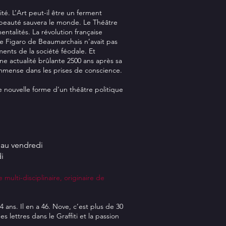
ité. L’Art peut-il être un ferment
a beauté sauvera le monde. Le Théâtre
ntalités. La révolution française
 de Figaro de Beaumarchais n’avait pas
ents de la société féodale. Et
e actualité brûlante 2500 ans après sa
immense dans les prises de conscience.
nouvelle forme d’un théâtre politique
i au vendredi
i
 multi-disciplinaire, originaire de
 ans. Il en a 46. Nove, c’est plus de 30
 lettres dans le Graffiti et la passion